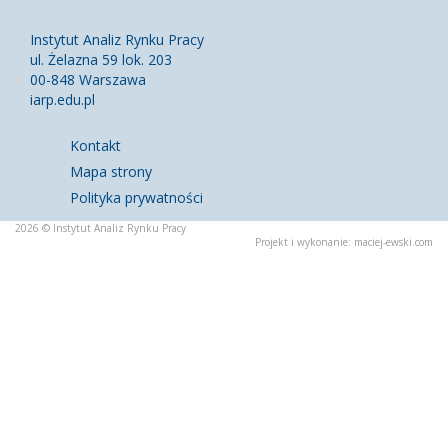
Instytut Analiz Rynku Pracy
ul. Żelazna 59 lok. 203
00-848 Warszawa
iarp.edu.pl
Kontakt
Mapa strony
Polityka prywatności
2026 © Instytut Analiz Rynku Pracy
Projekt i wykonanie:
maciej-ewski.com