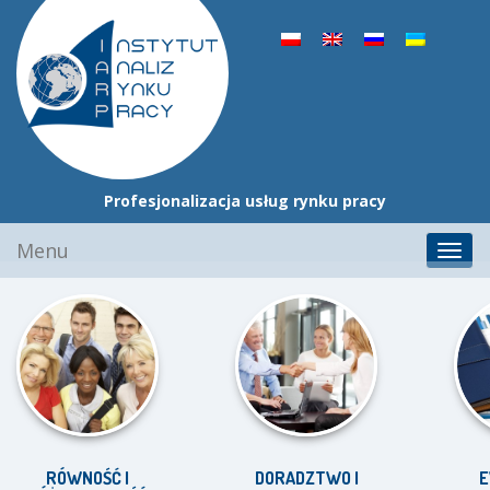
Dostarczanie informacji o rynku pracy
Przejdź
Menu
Toggl
do
navig
treści
RÓWNOŚĆ I
DORADZTWO I
E