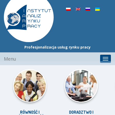
Profesjonalizacja usług rynku pracy
Przejdź
Menu
Toggl
do
navig
treści
RÓWNOŚĆ I
DORADZTWO I