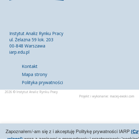
Instytut Analiz Rynku Pracy
ul. Żelazna 59 lok. 203
00-848 Warszawa
iarp.edu.pl
Kontakt
Mapa strony
Polityka prywatności
2026 © Instytut Analiz Rynku Pracy
Projekt i wykonanie:
maciej-ewski.com
Zapoznałem/-am się z i akceptuję Politykę prywatności IARP
(Cz
więcej)
wraz z zapisami o gromadzeniu i przetwarzaniu 'cookies