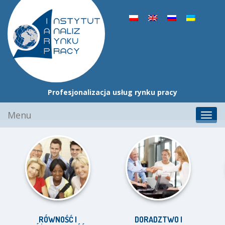
Profesjonalizacja usług rynku pracy
Przejdź
Menu
Toggl
do
navig
treści
RÓWNOŚĆ I
DORADZTWO I