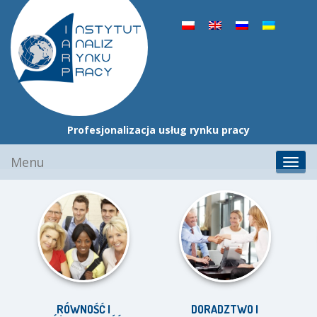
Profesjonalizacja usług rynku pracy
Przejdź
Menu
Toggl
do
navig
treści
RÓWNOŚĆ I
DORADZTWO I