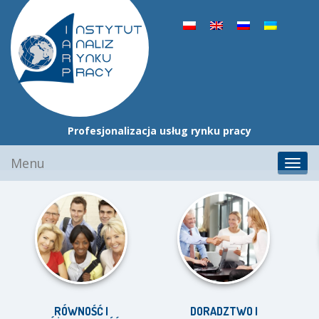
Profesjonalizacja usług rynku pracy
Przejdź
Menu
Toggl
do
navig
treści
RÓWNOŚĆ I
DORADZTWO I