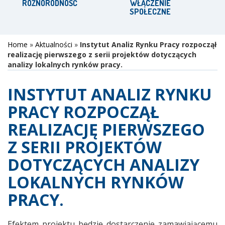
RÓŻNORODNOŚĆ
WŁĄCZENIE
SPOŁECZNE
P
Home
»
Aktualności
»
Instytut Analiz Rynku Pracy rozpoczął
realizację pierwszego z serii projektów dotyczących
analizy lokalnych rynków pracy.
INSTYTUT ANALIZ RYNKU
PRACY ROZPOCZĄŁ
REALIZACJĘ PIERWSZEGO
Z SERII PROJEKTÓW
DOTYCZĄCYCH ANALIZY
LOKALNYCH RYNKÓW
PRACY.
Efektem projektu będzie dostarczenie zamawiającemu