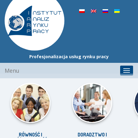
Profesjonalizacja usług rynku pracy
Przejdź
Menu
Toggl
do
navig
treści
RÓWNOŚĆ I
DORADZTWO I