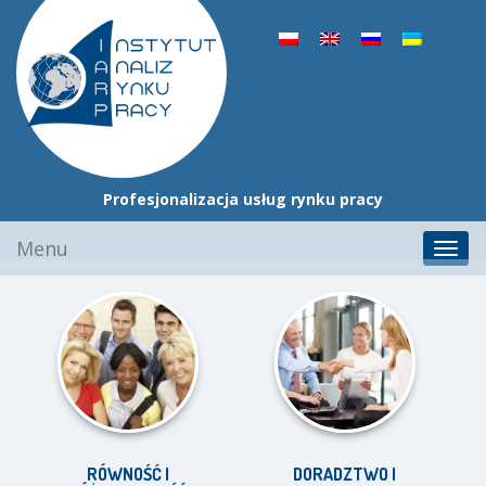
Profesjonalizacja usług rynku pracy
Przejdź
Menu
Toggl
do
navig
treści
RÓWNOŚĆ I
DORADZTWO I