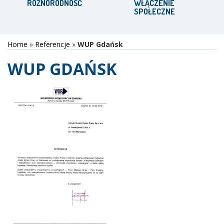
RÓŻNORODNOŚĆ
WŁĄCZENIE
SPOŁECZNE
Home
»
Referencje
»
WUP Gdańsk
WUP GDAŃSK