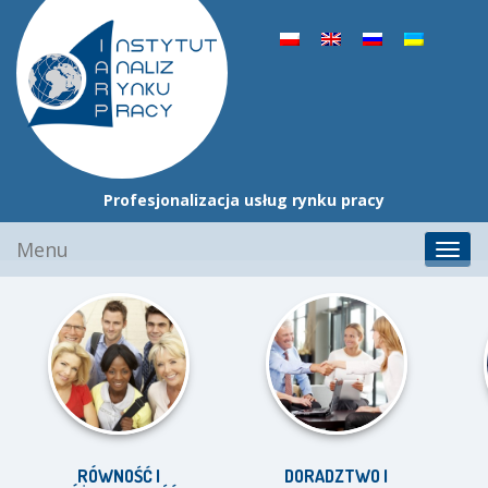
Profesjonalizacja usług rynku pracy
Przejdź
Menu
Toggl
do
navig
treści
RÓWNOŚĆ I
DORADZTWO I