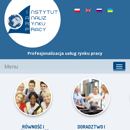
Profesjonalizacja usług rynku pracy
Przejdź
Menu
Toggl
do
navig
treści
RÓWNOŚĆ I
DORADZTWO I