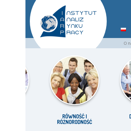
Przejdź
O 
do
treści
YNKU
RÓWNOŚĆ I
DORAD
RÓŻNORODNOŚĆ
WŁĄC
SPOŁ