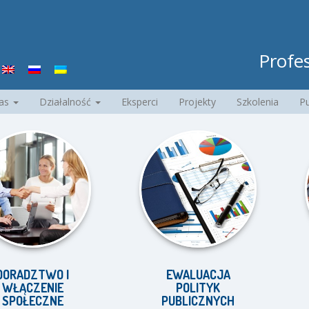
Profes
nas
Działalność
Eksperci
Projekty
Szkolenia
Pu
ZTWO I
EWALUACJA
E
ZENIE
POLITYK
UCZE
ECZNE
PUBLICZNYCH