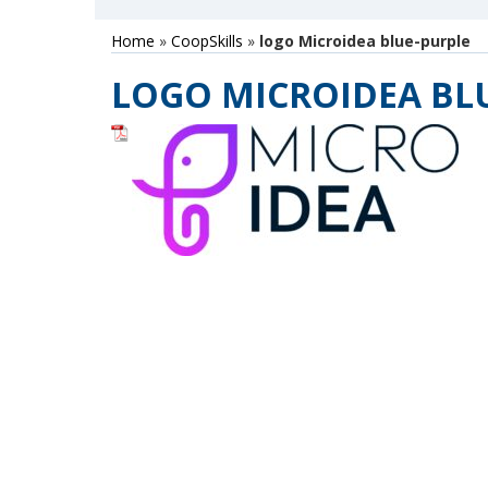
Home
»
CoopSkills
»
logo Microidea blue-purple
LOGO MICROIDEA BL