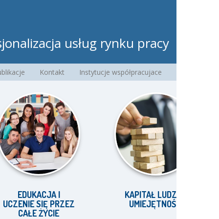
jonalizacja usług rynku pracy
blikacje
Kontakt
Instytucje współpracujace
DUKACJA I
KAPITAŁ LUDZKI I
NIE SIĘ PRZEZ
UMIEJĘTNOŚCI
CAŁE ŻYCIE