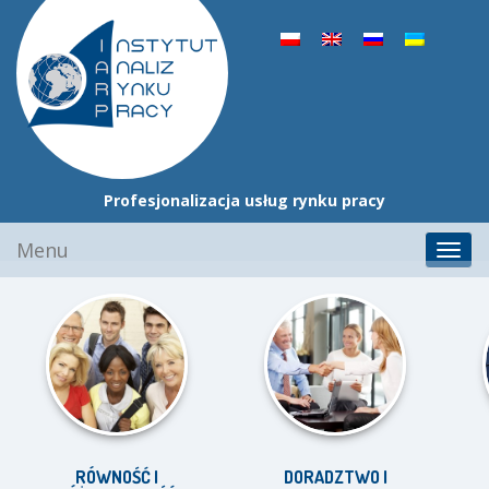
Profesjonalizacja usług rynku pracy
Przejdź
Menu
Toggl
do
navig
treści
RÓWNOŚĆ I
DORADZTWO I