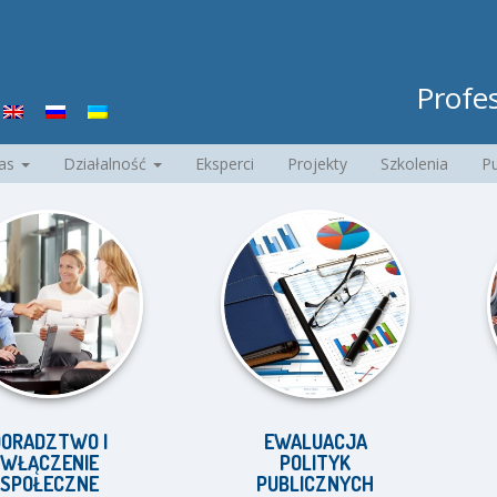
Profes
nas
Działalność
Eksperci
Projekty
Szkolenia
Pu
ZTWO I
EWALUACJA
E
ZENIE
POLITYK
UCZE
ECZNE
PUBLICZNYCH