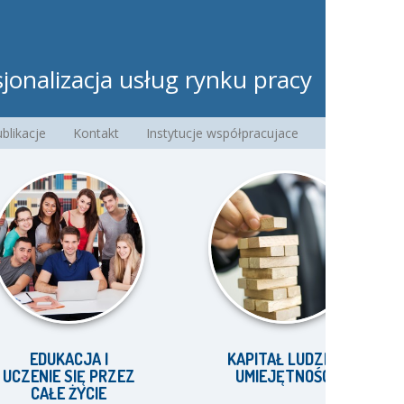
jonalizacja usług rynku pracy
blikacje
Kontakt
Instytucje współpracujace
DUKACJA I
KAPITAŁ LUDZKI I
NIE SIĘ PRZEZ
UMIEJĘTNOŚCI
CAŁE ŻYCIE