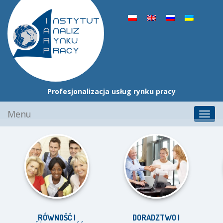
Profesjonalizacja usług rynku pracy
Przejdź
Menu
Toggl
do
navig
treści
RÓWNOŚĆ I
DORADZTWO I