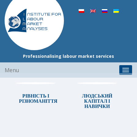
Professionalising labour market services
Skip
Menu
Toggl
to
navig
content
РІВНІСТЬ І
ЛЮДСЬКИЙ
РІЗНОМАНІТТЯ
КАПІТАЛ І
НАВИЧКИ