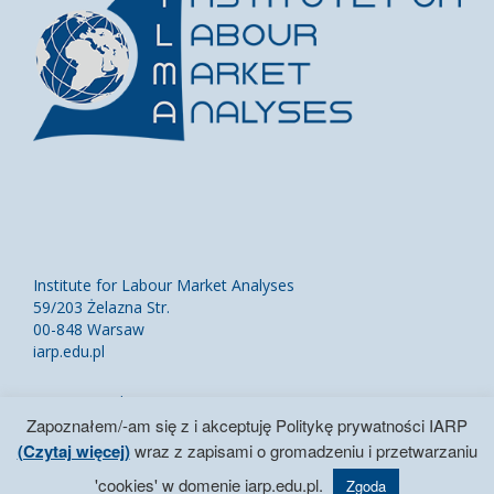
Institute for Labour Market Analyses
59/203 Żelazna Str.
00-848 Warsaw
iarp.edu.pl
Kontakt
Zapoznałem/-am się z i akceptuję Politykę prywatności IARP
Mapa strony
(Czytaj więcej)
wraz z zapisami o gromadzeniu i przetwarzaniu
Polityka prywatności
'cookies' w domenie iarp.edu.pl.
Zgoda
2026 © Instytut Analiz Rynku Pracy