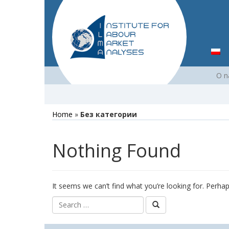
Skip
O 
to
content
Home
»
Без категории
Nothing Found
It seems we can’t find what you’re looking for. Perha