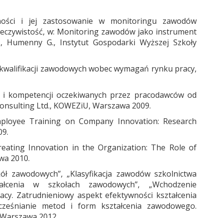
lności i jej zastosowanie w monitoringu zawodów
zeczywistość, w: Monitoring zawodów jako instrument
P., Humenny G., Instytut Gospodarki Wyższej Szkoły
rdy kwalifikacji zawodowych wobec wymagań rynku pracy,
cji i kompetencji oczekiwanych przez pracodawców od
nsulting Ltd., KOWEZiU, Warszawa 2009.
mployee Training on Company Innovation: Research
09.
reating Innovation in the Organization: The Role of
wa 2010.
ół zawodowych”, „Klasyfikacja zawodów szkolnictwa
ałcenia w szkołach zawodowych”, „Wchodzenie
cy. Zatrudnieniowy aspekt efektywności kształcenia
ocześnianie metod i form kształcenia zawodowego.
, Warszawa 2012.