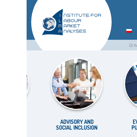
Skip
O 
to
content
KET
ADVISORY AND
EVALUAT
SOCIAL INCLUSION
PUBLIC P