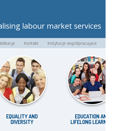
lising labour market services
blikacje
Kontakt
Instytucje współpracujace
ALITY AND
EDUCATION AND
IVERSITY
LIFELONG LEARNING