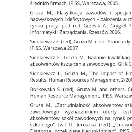
średnich firmach, IPiSS, Warszawa, 2005.
Gruza M., Klasyfikacja zawodów i specja
nadwyżkowych i deficytowych – założenia a r
rynku pracy, pod red. Grzesik A., Grygiel 
Informatyki i Zarządzania, Rzeszów 2006.
Sienkiewicz Ł. (red), Gruza M. i inni, Standa
IPiSS, Warszawa 2007.
Sienkiewicz Ł., Gruza M., Badanie kwalifika
absolwentów kształcenia zawodowego, GHK Co
Sienkiewicz L., Gruza M., The Impact of E
Results, Human Resources Management 2/20
Borkowska S. (red), Gruza M. and others, C
Human Resource Management, IPiSS, Warsza
Gruza M., „Zatrudnialność absolwentów szk
zawodowego wyznacznikiem oferty kszt
absolwentów szkół zawodowych na rynek pra
szkolnego” [w:] U. Jeruszka (red.) „Unow
Diagnoza i oczekiwane kierunki zmian”, IPiSS