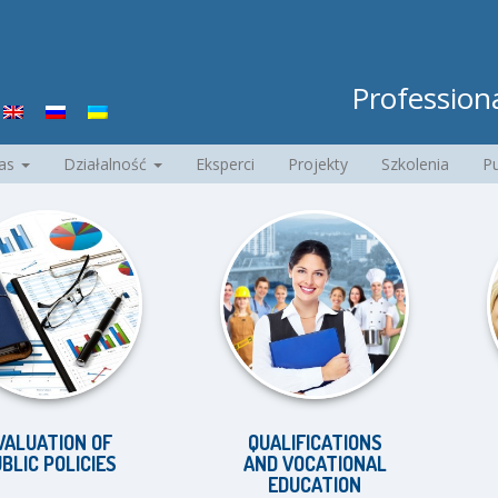
Professiona
nas
Działalność
Eksperci
Projekty
Szkolenia
Pu
ION OF
QUALIFICATIONS
EQU
OLICIES
AND VOCATIONAL
D
EDUCATION