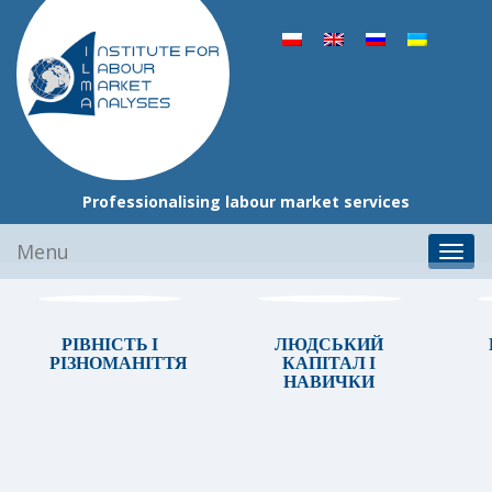
Professionalising labour market services
Skip
Menu
Toggl
to
navig
content
РІВНІСТЬ І
ЛЮДСЬКИЙ
К
РІЗНОМАНІТТЯ
КАПІТАЛ І
НАВИЧКИ
С
І