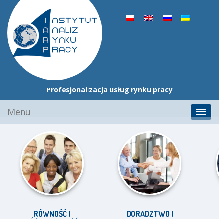
Profesjonalizacja usług rynku pracy
Przejdź
Menu
Toggl
do
navig
treści
RÓWNOŚĆ I
DORADZTWO I